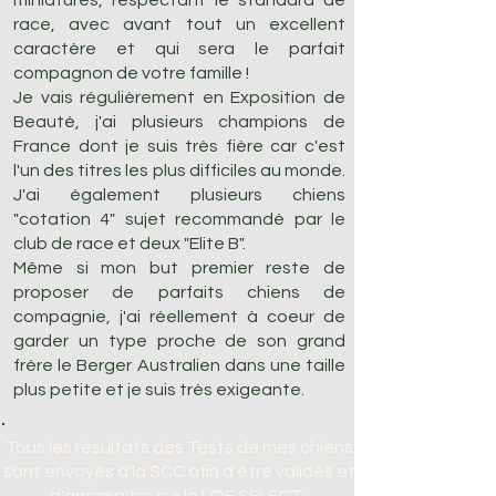
miniatures, respectant le standard de
race, avec avant tout un excellent
caractère et qui sera le parfait
compagnon de votre famille !
Je vais régulièrement en Exposition de
Beauté, j'ai plusieurs champions de
France dont je suis très fière car c'est
l'un des titres les plus difficiles au monde.
J'ai également plusieurs chiens
"cotation 4" sujet recommandé par le
club de race et deux "Elite B".
Même si mon but premier reste de
proposer de parfaits chiens de
compagnie, j'ai réellement à coeur de
garder un type proche de son grand
frère le Berger Australien dans une taille
plus petite et je suis très exigeante.
Tous les résultats des Tests de mes chiens
sont envoyés à la SCC afin d'être validés et