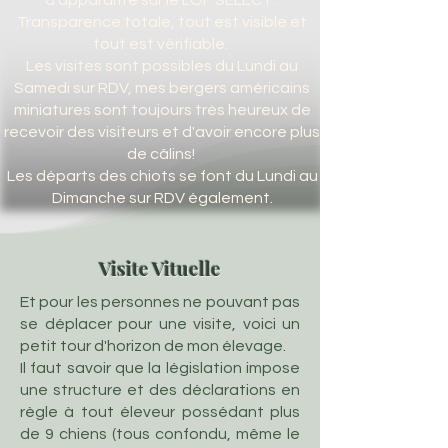
d'apparaître sur le LOF SELECT :
Transparence totale, tout est visible et
tout est vérifiable.
Les visites sont possibles du Lundi au
Samedi sur RDV, mes bergers américains
miniatures sont toujours très heureux de
recevoir des visiteurs et d'avoir encore plus
de câlins!
Les départs des chiots se font du Lundi au
Dimanche sur RDV également.
Visite Vituelle
Et pour les personnes ne pouvant pas
se déplacer pour une visite, voici un
petit tour d'horizon de mon élevage.
Il faut savoir que la législation impose
une structure et des déclarations en
règle à tout éleveur possédant plus
de 9 chiens (tous confondu, même le