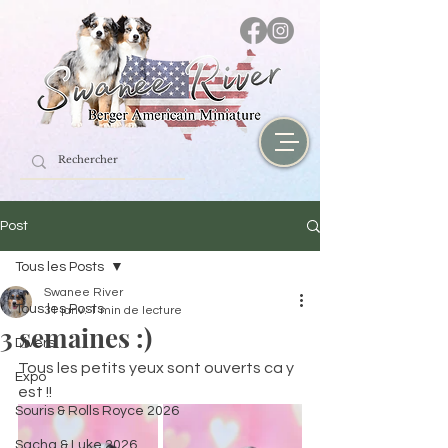
Post
Tous les Posts
Swanee River
Tous les Posts
31 janv.
1 min de lecture
3 semaines :)
Divers
Tous les petits yeux sont ouverts ca y 
Expo
est !! 
Souris & Rolls Royce 2026
Sacha & Luke 2026